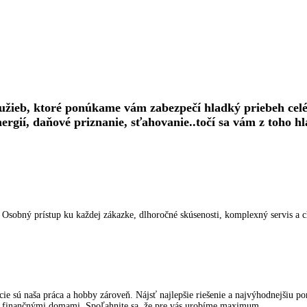
žieb, ktoré ponúkame vám zabezpečí hladký priebeh celéh
ergií, daňové priznanie, sťahovanie..točí sa vám z toho hl
. Osobný prístup ku každej zákazke, dlhoročné skúsenosti, komplexný servis a 
 sú naša práca a hobby zároveň. Nájsť najlepšie riešenie a najvýhodnejšiu ponu
ými finančnými domami. Spoľahnite sa, že pre vás urobíme maximum.