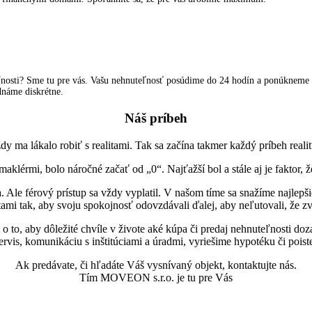
teľnosti? Sme tu pre vás. Vašu nehnuteľnosť posúdime do 24 hodín a ponúkneme 
ednáme diskrétne.
Náš príbeh
y ma lákalo robiť s realitami. Tak sa začína takmer každý príbeh real
lérmi, bolo náročné začať od „0“. Najťažší bol a stále aj je faktor, ž
ia. Ale férový prístup sa vždy vyplatil. V našom tíme sa snažíme najle
tami tak, aby svoju spokojnosť odovzdávali ďalej, aby neľutovali, že zv
 to, aby dôležité chvíle v živote aké kúpa či predaj nehnuteľnosti doza
vis, komunikáciu s inštitúciami a úradmi, vyriešime hypotéku či poiste
Ak predávate, či hľadáte Váš vysnívaný objekt, kontaktujte nás.
Tím MOVEON s.r.o. je tu pre Vás