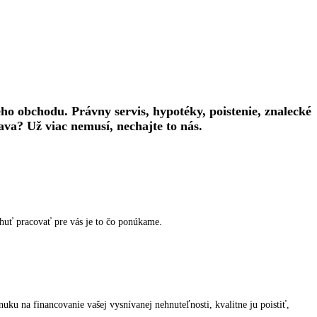
o obchodu. Právny servis, hypotéky, poistenie, znalecké
ava? Už viac nemusí, nechajte to nás.
chuť pracovať pre vás je to čo ponúkame.
ku na financovanie vašej vysnívanej nehnuteľnosti, kvalitne ju poistiť,