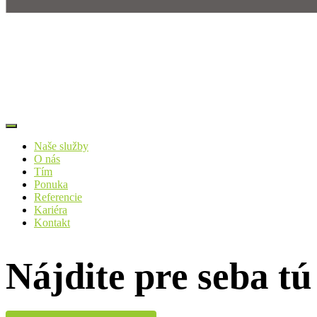
Toggle
Navigation
Naše služby
O nás
Tím
Ponuka
Referencie
Kariéra
Kontakt
Nájdite pre seba t