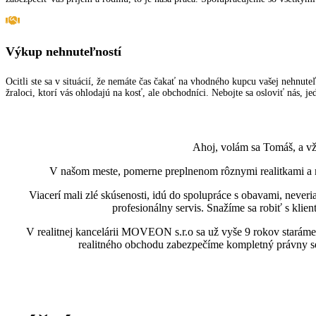
Výkup nehnuteľností
Ocitli ste sa v situácií, že nemáte čas čakať na vhodného kupcu vašej nehnu
žraloci, ktorí vás ohlodajú na kosť, ale obchodníci. Nebojte sa osloviť nás, j
Ahoj, volám sa Tomáš, a vžd
V našom meste, pomerne preplnenom rôznymi realitkami a mak
Viacerí mali zlé skúsenosti, idú do spolupráce s obavami, never
profesionálny servis. Snažíme sa robiť s klien
V realitnej kancelárii MOVEON s.r.o sa už vyše 9 rokov staráme o
realitného obchodu zabezpečíme kompletný právny ser