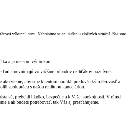
férovú výkupnú cenu. Nebránime sa ani riešeniu zložitých situácií. Nie sme
iťáka a ja nie som výnimkou.
e ľudia nevnímajú vo väčšine prípadov realiťákov pozitívne.
pšie ako vieme, aby sme klientom ponúkli predovšetkým férovosť a
olili spoluprácu s našou realitnou kanceláriou.
ista sú, prebehli hladko, bezpečne a k Vašej spokojnosti. V rámci
nie a ak budete potrebovať, tak Vás aj presťahujeme.