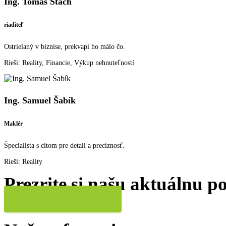
Ing. Tomáš Stach
riaditeľ
Ostrielaný v biznise, prekvapí ho málo čo.
Rieši: Reality, Financie, Výkup nehnuteľností
Ing. Samuel Šabík
Maklér
Špecialista s citom pre detail a precíznosť.
Rieši: Reality
Prezrite si našu aktuálnu 
Zobraziť našu ponuku