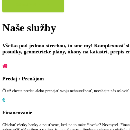
Zobraziť našu ponuku
Naše služby
Všetko pod jednou strechou, to sme my! Komplexnosť slu
posudky, geometrické plány, úkony na katastri, prepis en
Predaj / Prenájom
Či už chcete predať alebo prenajať svoju nehnuteľnosť, neváhajte nás osloviť
Financovanie
Obiehať všetky banky a poisťovne, keď na to máte človeka? Nezmysel. Financie
zabezpečiť váš príjem a rodinu, to je naša práca. Spolupracujeme so všetk